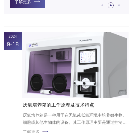
靶向疗法，但CSC可能仍然存活并继续分裂，导致癌症的复
了解更多
发。
2024
9-18
厌氧培养箱的工作原理及技术特点
厌氧培养箱是一种用于在无氧或低氧环境中培养微生物、
细胞或其他生物体的设备。其工作原理主要是通过控制培
养箱内的气氛，使其成为适合厌氧生物生长的环境。
了解更多