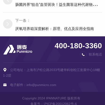
肠
菌跨界“狙击”血管斑块！益生菌靠这种代谢物实现精准打击
下一条：
厌氧培养箱深度解析：原理、优点及应用全指南
400-180-3360
联系电话
公司地址：上海市沪松公路2033号建华科创松江发展中心18幢
1-2层
电子邮件：info@punmicro.com
Copyright 2024 IPANNATURE 版权所有
备案号：
沪ICP备20012062号-6