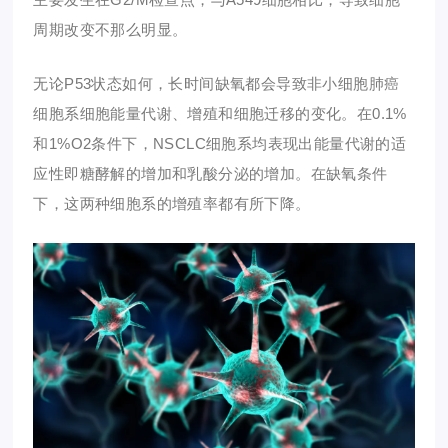
周期改变不那么明显。
无论P53状态如何，
长时间缺氧
都会导致非小细胞肺癌
细胞系细胞能量代谢、增殖和细胞迁移的变化。在
0.1%
和1%O
2
条件下，NSCLC细胞系均表现出能量代谢的适
应性即糖酵解的增加和乳酸分泌的增加。在缺氧条件
下，这两种细胞系的增殖率都有所下降。