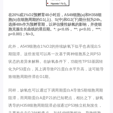
在20%或1%O
2
预孵育48小时后，A549细胞(a)和H358细
胞(b)在细胞周期的G1(上)、S(中)和G2(下)期分别为24h。
选择48h作为预孵育期，以评估慢性缺氧的影响，并使细
胞克服生长曲线的滞后期。*: p<0.05， **: p<0.01， ***:
p<0.001；N=3。
此外，A549细胞在1%O
2
的
持续缺氧
下似乎也表现出S
期阻滞。这些发现可以再一次基于两种细胞系之间P53
状态的差异来解释。在缺氧条件下，功能性TP53基因转
化为P53蛋白，其上调导致P21蛋白水平升高，这可能导
致
细胞周期停滞
在G1期。
同样，
缺氧
也可以通过下调周期蛋白A导致S期细胞周期
阻滞，而周期蛋白A是P21的已知靶点，相比之下，
缺氧
诱导的H358细胞
周期阻滞必须通过P53独立机制发生，
主要发生在G2/M检查点，与A549细胞相比，导致细胞