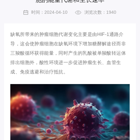
时间：2024-04-10
浏览次数：1940
缺氧所带来的肿瘤细胞代谢变化主要是由
HIF-1通路介
导，这会使肿瘤细胞在缺氧环境下增加糖酵解途径而非
三羧酸循环获得能量，同时产生的乳酸被单羧酸转运体
排出细胞外，酸性环境进一步促进肿瘤生长、血管生
成、免疫逃避和治疗抵抗。