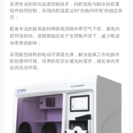
采用专业的
双向温度
控制技术，内腔
加热与制冷
的双重
组件协同控制，实现内腔温度达到“
生物内环境
”的稳定状
态；
配备专业的
旋风旋转闸
彻底清除外界空气干扰，
避免内
腔环境扰动
，使细胞稳定处于生理氧环境下，
减少氧波
动
带来的影响；
采用新型材料的电动
可调遮光屏
，解决低氧工作站操作
阶段透明可视、培养阶段完全避光的需求，接近体内所
处的
无光环境
。