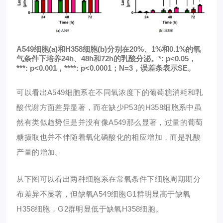
A549细胞(a)和H358细胞(b)分别在20%、1%和0.1%的氧
气条件下培养24h、48h和72h的乳酸分泌。*: p<0.05，
***: p<0.001，****: p<0.0001；N=3，误差条表示SE。
可以看出A549细胞系在
不同氧浓度下
的
葡萄糖消耗和乳
酸代谢方面
差异显著，而在缺少P53的H358细胞系中虽
然有类似趋势但是并没有像A549那么显著，过量的葡萄
糖摄取也并不伴随着氧化磷酸化的相应增加，而是乳酸
产量的增加。
从下图可以看出两种细胞系在常氧条件下细胞周期期分
布差异不显著，但缺氧A549细胞G1群明显高于缺氧
H358细胞，G2群明显低于缺氧H358细胞。